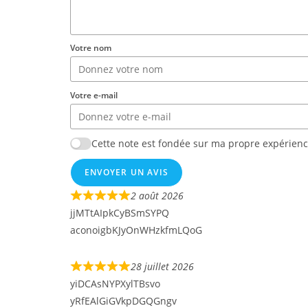
Votre nom
Votre e-mail
Cette note est fondée sur ma propre expérience
ENVOYER UN AVIS
2 août 2026
jjMTtAIpkCyBSmSYPQ
aconoigbKJyOnWHzkfmLQoG
28 juillet 2026
yiDCAsNYPXylTBsvo
yRfEAlGiGVkpDGQGngv