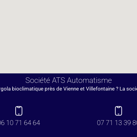
Société ATS Automatisme
pergola bioclimatique près de Vienne et Villefontaine ? La s
06 10 71 64 64
07 71 13 39 8