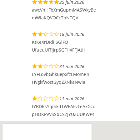
25 juin 2026
awcVnHFbXmGupmMASWkyBe
mWIaKQVOCcTbNTQV
18 juin 2026
KtKeXrDRlilSGlFQ
UfueuUiTlJrpSGFHXFFJAtH
31 mai 2026
LYFLqvbGhkBepxfzLMomRn
HVgkfwoztGyqZXNkaNwia
11 mai 2026
tYBDRsYqmkdTWEAFvTeAxGco
pHOKPVVSSbCSZJYUZUUKWPs