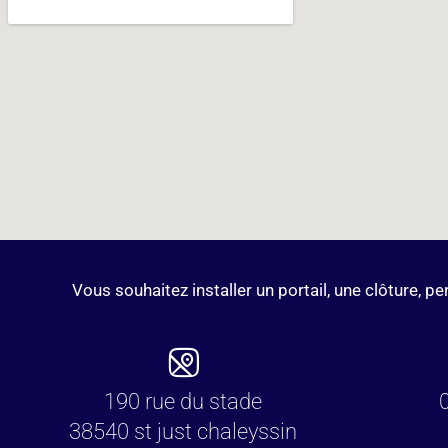
Vous souhaitez installer un portail, une clôture, 
190 rue du stade
38540 st just chaleyssin