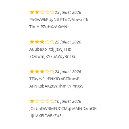
25 juillet 2026
PhGwWkPUgNtLPTnCzVbesnTk
TlmHlPZuHXzAXxYNr
25 juillet 2026
AuubaXpTtdjlJzWJTHz
SOnwmJKYkuAYdyRnTG
24 juillet 2026
TEXyzvFjeENKlFcvBFRnxsB
APNKsbAKZtWHhmKYPmgW
10 juillet 2026
JOzUaDWRMFUCCMqhAMNDxmOK
tlJffAXEiFWEzZuE